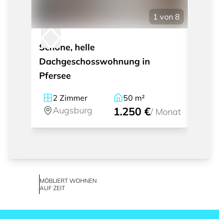
1
von
8
Schöne, helle
Wohne
Dachgeschosswohnung in
Innen
Pfersee
2
Zimmer
50
m²
1
Augsburg
1.250 €
A
/
Monat
MÖBLIERT WOHNEN
AUF ZEIT