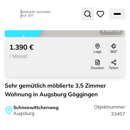
MÖBLIERT WOHNEN
AUF ZEIT
1
von
12
vermietet
1.390 €
Lage
360°
/
Monat
Drucken
Teilen
Sehr gemütlich möblierte 3,5 Zimmer
Wohnung in Augsburg Göggingen
Objektnummer
Schneewittchenweg
Augsburg
33407