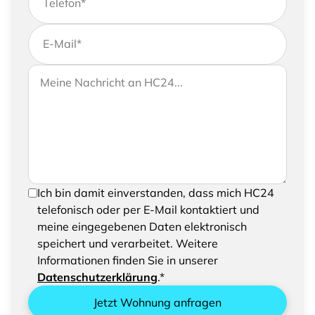
Telefon
*
E-Mail
*
Wenn Sie uns weitere Informationen zukommen
Ihre Nachricht an HC24
lassen möchten, können Sie Ihrer Anfrage gerne
eine Nachricht hinzufügen
Um Ihre Anfrage senden zu können, bestätigen
Ich bin damit einverstanden, dass mich HC24
Sie bitte das Speichern und Verarbeiten Ihrer
telefonisch oder per E-Mail kontaktiert und
eingegebenen Daten
meine eingegebenen Daten elektronisch
speichert und verarbeitet. Weitere
Informationen finden Sie in unserer
Datenschutzerklärung
.*
Jetzt Wohnung anfragen