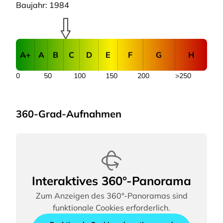
Baujahr: 1984
A+
A
B
C
D
E
F
G
H
0
50
100
150
200
>250
360-Grad-Aufnahmen
Interaktives 360°-Panorama
Zum Anzeigen des 360°-Panoramas sind
funktionale Cookies erforderlich.