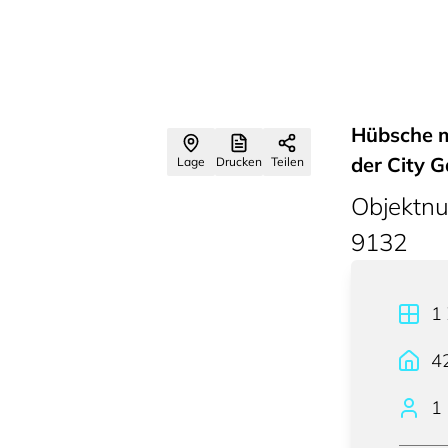
Hübsche m
der City G
Lage
Drucken
Teilen
Objektn
9132
1
4
1