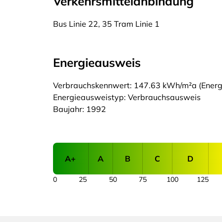
Verkehrsmittelanbindung
Bus Linie 22, 35 Tram Linie 1
Energieausweis
Verbrauchskennwert: 147.63 kWh/m²a (Energie
Energieausweistyp: Verbrauchsausweis
Baujahr: 1992
A+
A
B
C
D
0
25
50
75
100
125