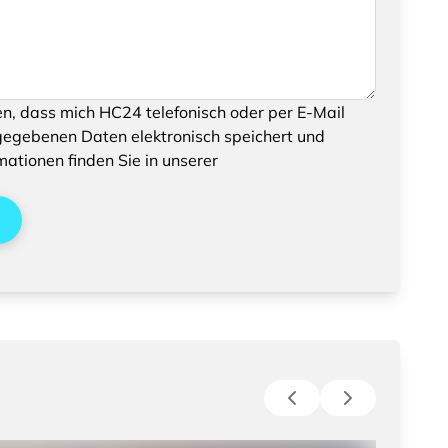
können, bestätigen Sie bitte das Speichern und
en, dass mich HC24 telefonisch oder per E-Mail
enen Daten
gegebenen Daten elektronisch speichert und
mationen finden Sie in unserer