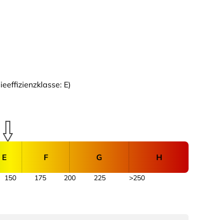
effizienzklasse: E)
E
F
G
H
150
175
200
225
>250