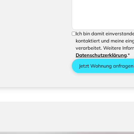
Um Ihre Anfrage senden zu 
Ich bin damit einverstand
Verarbeiten Ihrer eingegeb
kontaktiert und meine ein
verarbeitet. Weitere Infor
Datenschutzerklärung
.*
Jetzt Wohnung anfragen