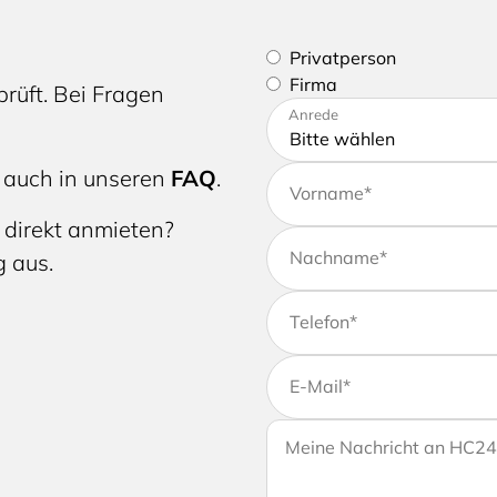
Bitte geben Sie an, ob Sie e
Privatperson
Firma
rüft. Bei Fragen
Bitte tragen Sie Ihre Adres
Anrede
 auch in unseren
FAQ
.
Vorname
*
 direkt anmieten?
Nachname
*
g aus.
Telefon
*
E-Mail
*
Wenn Sie uns weitere Info
Ihre Nachricht an HC24
Ihrer Anfrage gerne eine Na