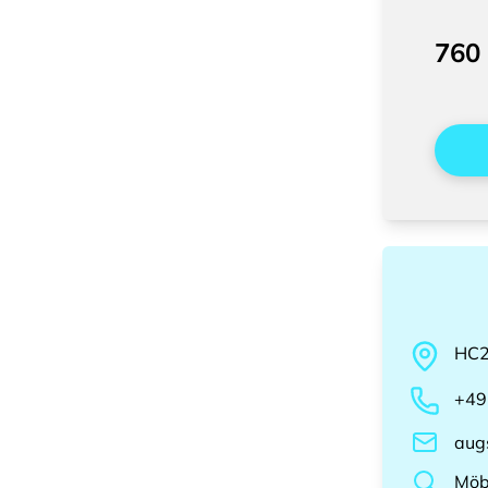
760
HC
+49
aug
Möb