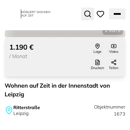
MÖBLIERT WOHNEN
AUF ZEIT
1
von
9
1.190 €
Lage
Video
/
Monat
Drucken
Teilen
Wohnen auf Zeit in der Innenstadt von
Leipzig
Objektnummer
Ritterstraße
Leipzig
1673