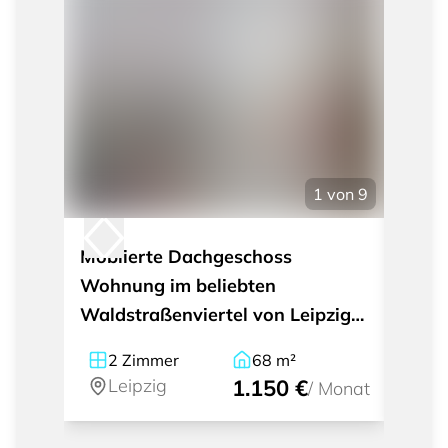
1
von
9
Möblierte Dachgeschoss
Wohne
Wohnung im beliebten
Raum
Waldstraßenviertel von Leipzig
Gohli
mit Blick ins Grüne
2
Zimmer
68
m²
2
Leipzig
1.150 €
Le
/
Monat