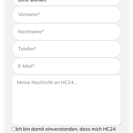
Vorname
*
Nachname
*
Telefon
*
E-Mail
*
Wenn Sie uns weitere Informationen zukommen
Ihre Nachricht an HC24
lassen möchten, können Sie Ihrer Anfrage gerne
eine Nachricht hinzufügen
Um Ihre Anfrage senden zu können, bestätigen
Ich bin damit einverstanden, dass mich HC24