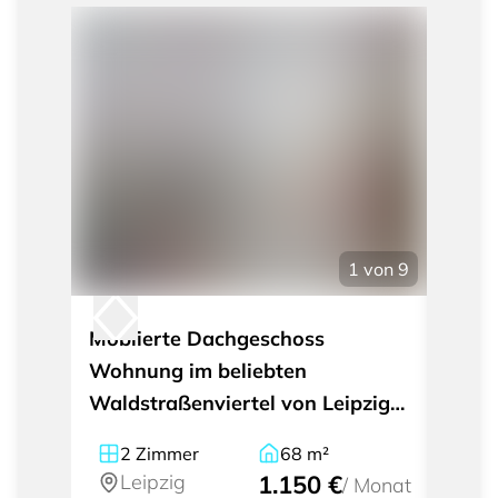
1
von
9
Möblierte Dachgeschoss
Wohne
Wohnung im beliebten
Raum
Waldstraßenviertel von Leipzig
Gohli
mit Blick ins Grüne
2
Zimmer
68
m²
2
Leipzig
1.150 €
Le
/
Monat