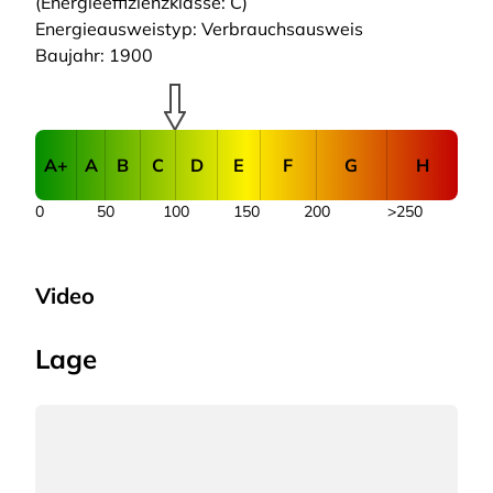
(Energieeffizienzklasse: C)
Energieausweistyp: Verbrauchsausweis
Baujahr: 1900
A+
A
B
C
D
E
F
G
H
0
50
100
150
200
>250
Video
Lage