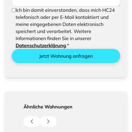
Um Ihre Anfrage senden zu können, bestätigen
Ich bin damit einverstanden, dass mich HC24
Sie bitte das Speichern und Verarbeiten Ihrer
telefonisch oder per E-Mail kontaktiert und
eingegebenen Daten
meine eingegebenen Daten elektronisch
speichert und verarbeitet. Weitere
Informationen finden Sie in unserer
Datenschutzerklärung
.*
Jetzt Wohnung anfragen
Ähnliche Wohnungen