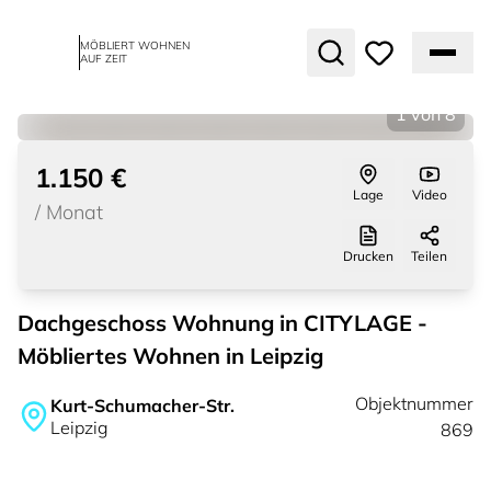
MÖBLIERT WOHNEN
AUF ZEIT
1
von
8
1.150 €
Lage
Video
/
Monat
Drucken
Teilen
Dachgeschoss Wohnung in CITYLAGE -
Möbliertes Wohnen in Leipzig
Objektnummer
Kurt-Schumacher-Str.
Leipzig
869