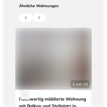
Ähnliche Wohnungen
1
von
10
Hochwertig möblierte Wohnung
Exklu
mit Balkon und Stellplatz in
3-Zi