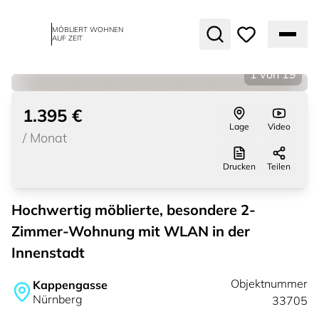
MÖBLIERT WOHNEN
AUF ZEIT
1
von
19
1.395 €
Lage
Video
/
Monat
Drucken
Teilen
Hochwertig möblierte, besondere 2-
Zimmer-Wohnung mit WLAN in der
Innenstadt
Objektnummer
Kappengasse
Nürnberg
33705