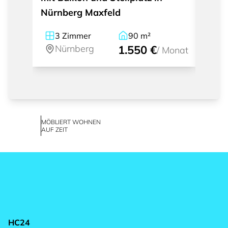
Nürnberg Maxfeld
Balko
3
Zimmer
90
m²
3
Nürnberg
1.550 €
Nü
/
Monat
MÖBLIERT WOHNEN
AUF ZEIT
HC24