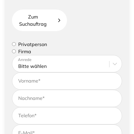
Zum
Suchauftrag
Bitte geben Sie an, ob Sie eine Privatperson sind
Privatperson
oder eine Firma vertreten
Firma
Bitte tragen Sie Ihre Adresse sowie
Anrede
Kontaktdaten ein
Vorname
*
Nachname
*
Telefon
*
E-Mail
*