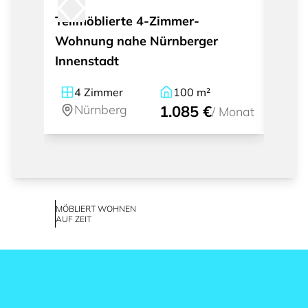
Teilmöblierte 4-Zimmer-
Mode
Wohnung nahe Nürnberger
Apar
Innenstadt
und 
4
Zimmer
100
m²
1
Nürnberg
1.085 €
Nü
/
Monat
MÖBLIERT WOHNEN
AUF ZEIT