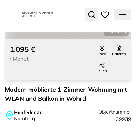
MÖBLIERT WOHNEN
AUF ZEIT
1
von
20
1.095 €
Lage
Drucken
/
Monat
Teilen
Modern möblierte 1-Zimmer-Wohnung mit
WLAN und Balkon in Wöhrd
Objektnummer
Hohfederstr.
Nürnberg
39939