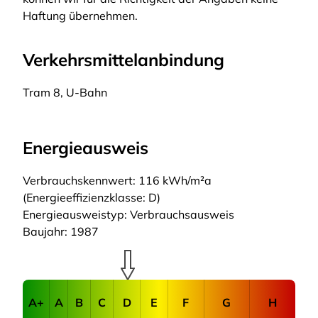
Haftung übernehmen.
Verkehrsmittelanbindung
Tram 8, U-Bahn
Energieausweis
Verbrauchskennwert: 116 kWh/m²a
(Energieeffizienzklasse: D)
Energieausweistyp: Verbrauchsausweis
Baujahr: 1987
A+
A
B
C
D
E
F
G
H