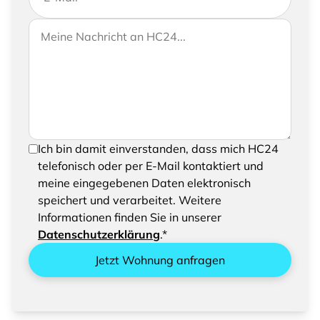
Wenn Sie uns weitere Informationen zukommen
Ihre Nachricht an HC24
lassen möchten, können Sie Ihrer Anfrage gerne
eine Nachricht hinzufügen
Um Ihre Anfrage senden zu können, bestätigen
Ich bin damit einverstanden, dass mich HC24
Sie bitte das Speichern und Verarbeiten Ihrer
telefonisch oder per E-Mail kontaktiert und
eingegebenen Daten
meine eingegebenen Daten elektronisch
speichert und verarbeitet. Weitere
Informationen finden Sie in unserer
Datenschutzerklärung
.*
Jetzt Wohnung anfragen