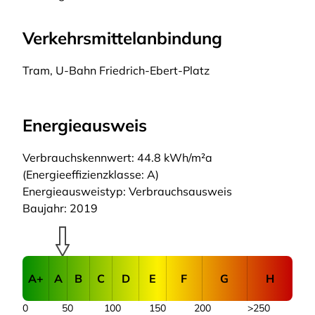
Verkehrsmittelanbindung
Tram, U-Bahn Friedrich-Ebert-Platz
Energieausweis
Verbrauchskennwert: 44.8 kWh/m²a
(Energieeffizienzklasse: A)
Energieausweistyp: Verbrauchsausweis
Baujahr: 2019
A+
A
B
C
D
E
F
G
H
0
50
100
150
200
>250