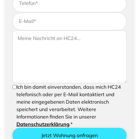
Telefon
*
E-Mail
*
Wenn Sie uns weitere Informationen zukommen
Ihre Nachricht an HC24
lassen möchten, können Sie Ihrer Anfrage gerne
eine Nachricht hinzufügen
Um Ihre Anfrage senden zu können, bestätigen
Ich bin damit einverstanden, dass mich HC24
Sie bitte das Speichern und Verarbeiten Ihrer
telefonisch oder per E-Mail kontaktiert und
eingegebenen Daten
meine eingegebenen Daten elektronisch
speichert und verarbeitet. Weitere
Informationen finden Sie in unserer
Datenschutzerklärung
.*
Jetzt Wohnung anfragen