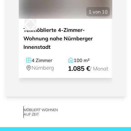
1
von
10
Teilmöblierte 4-Zimmer-
Mode
Wohnung nahe Nürnberger
Apar
Innenstadt
und 
4
Zimmer
100
m²
1
Nürnberg
1.085 €
Nü
/
Monat
MÖBLIERT WOHNEN
AUF ZEIT