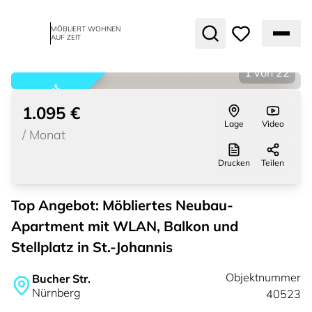
MÖBLIERT WOHNEN
AUF ZEIT
1
von
22
vermietet
1.095 €
Lage
Video
/
Monat
Drucken
Teilen
Top Angebot: Möbliertes Neubau-
Apartment mit WLAN, Balkon und
Stellplatz in St.-Johannis
Objektnummer
Bucher Str.
Nürnberg
40523