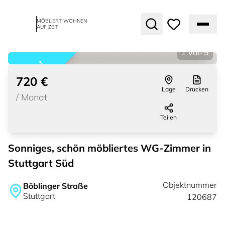
MÖBLIERT WOHNEN
AUF ZEIT
1
von
9
vermietet
720 €
Lage
Drucken
/
Monat
Teilen
Sonniges, schön möbliertes WG-Zimmer in
Stuttgart Süd
Objektnummer
Böblinger Straße
Stuttgart
120687