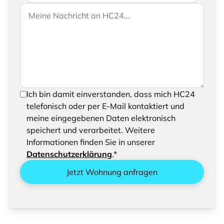
Wenn Sie uns weitere Informationen zukommen
Ihre Nachricht an HC24
lassen möchten, können Sie Ihrer Anfrage gerne
eine Nachricht hinzufügen
Um Ihre Anfrage senden zu können, bestätigen
Ich bin damit einverstanden, dass mich HC24
Sie bitte das Speichern und Verarbeiten Ihrer
telefonisch oder per E-Mail kontaktiert und
eingegebenen Daten
meine eingegebenen Daten elektronisch
speichert und verarbeitet. Weitere
Informationen finden Sie in unserer
Datenschutzerklärung
.*
Jetzt Wohnung anfragen