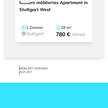
Modern möbliertes Apartment in
Mode
Stuttgart West
Stutt
1
Zimmer
28
m²
1
Stuttgart
780 €
St
/
Monat
MÖBLIERT WOHNEN
AUF ZEIT