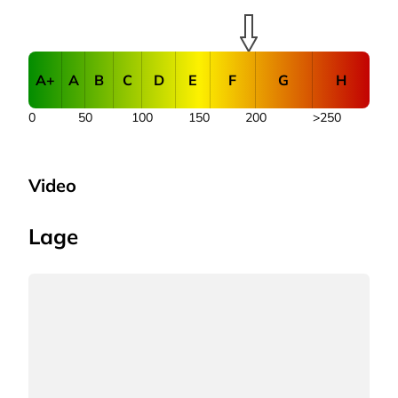
A+
A
B
C
D
E
F
G
H
0
50
100
150
200
>250
Video
Lage