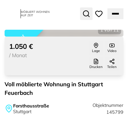
MÖBLIERT WOHNEN
AUF ZEIT
1
von
11
vermietet
1.050 €
Lage
Video
/
Monat
Drucken
Teilen
Voll möblierte Wohnung in Stuttgart
Feuerbach
Objektnummer
Forsthausstraße
Stuttgart
145799