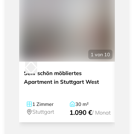
1
von
10
Sehr schön möbliertes
Mode
Apartment in Stuttgart West
mit I
Weil
1
Zimmer
30
m²
1
Stuttgart
1.090 €
St
/
Monat