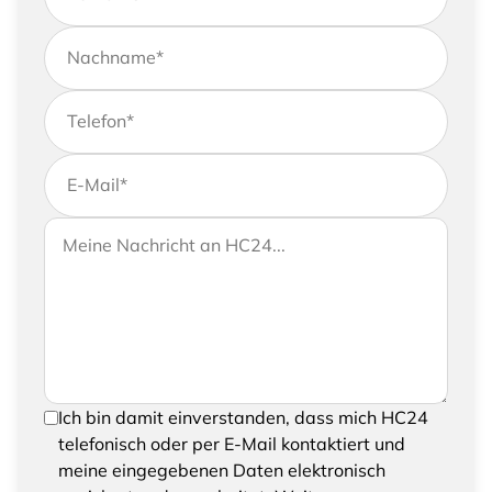
Nachname
*
Telefon
*
E-Mail
*
Wenn Sie uns weitere Informationen zukommen
Ihre Nachricht an HC24
lassen möchten, können Sie Ihrer Anfrage gerne
eine Nachricht hinzufügen
Um Ihre Anfrage senden zu können, bestätigen
Ich bin damit einverstanden, dass mich HC24
Sie bitte das Speichern und Verarbeiten Ihrer
telefonisch oder per E-Mail kontaktiert und
eingegebenen Daten
meine eingegebenen Daten elektronisch