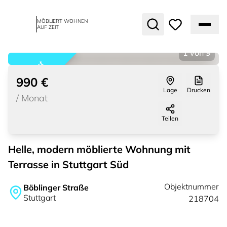
MÖBLIERT WOHNEN
AUF ZEIT
1
von
9
vermietet
990 €
Lage
Drucken
/
Monat
Teilen
Helle, modern möblierte Wohnung mit
Terrasse in Stuttgart Süd
Objektnummer
Böblinger Straße
Stuttgart
218704