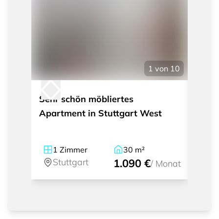
1
von
10
Sehr schön möbliertes
Mode
Apartment in Stuttgart West
mit I
Weil
1
Zimmer
30
m²
1
Stuttgart
1.090 €
St
/
Monat