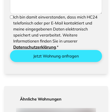
Um Ihre Anfrage senden zu können, bestätigen
Ich bin damit einverstanden, dass mich HC24
Sie bitte das Speichern und Verarbeiten Ihrer
telefonisch oder per E-Mail kontaktiert und
eingegebenen Daten
meine eingegebenen Daten elektronisch
speichert und verarbeitet. Weitere
Informationen finden Sie in unserer
Datenschutzerklärung
.*
Jetzt Wohnung anfragen
Ähnliche Wohnungen