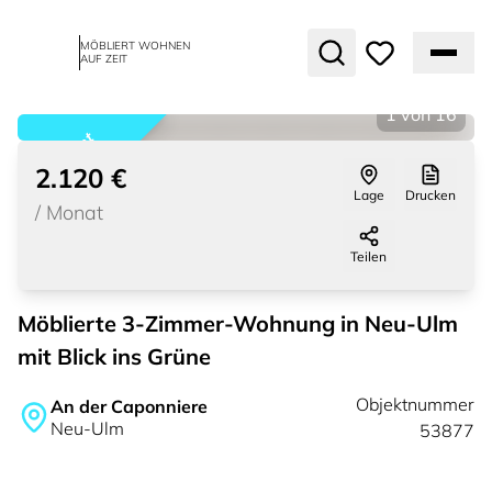
MÖBLIERT WOHNEN
AUF ZEIT
1
von
16
vermietet
2.120 €
Lage
Drucken
/
Monat
Teilen
Möblierte 3-Zimmer-Wohnung in Neu-Ulm
mit Blick ins Grüne
Objektnummer
An der Caponniere
Neu-Ulm
53877