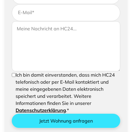
E-Mail
*
Wenn Sie uns weitere Informationen zukommen
Ihre Nachricht an HC24
lassen möchten, können Sie Ihrer Anfrage gerne
eine Nachricht hinzufügen
Um Ihre Anfrage senden zu können, bestätigen
Ich bin damit einverstanden, dass mich HC24
Sie bitte das Speichern und Verarbeiten Ihrer
telefonisch oder per E-Mail kontaktiert und
eingegebenen Daten
meine eingegebenen Daten elektronisch
speichert und verarbeitet. Weitere
Informationen finden Sie in unserer
Datenschutzerklärung
.*
Jetzt Wohnung anfragen