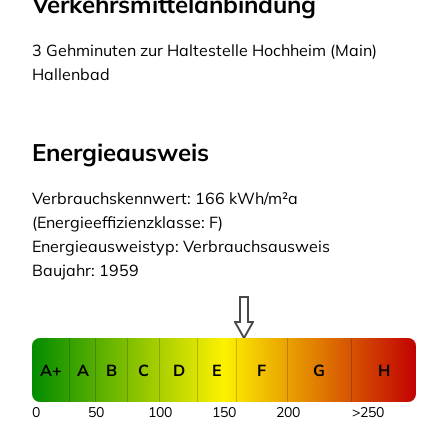
Verkehrsmittelanbindung
3 Gehminuten zur Haltestelle Hochheim (Main)
Hallenbad
Energieausweis
Verbrauchskennwert: 166 kWh/m²a
(Energieeffizienzklasse: F)
Energieausweistyp: Verbrauchsausweis
Baujahr: 1959
A+
A
B
C
D
E
F
G
H
0
50
100
150
200
>250