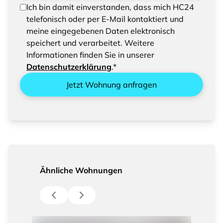
Um Ihre Anfrage senden zu können, bestätigen
Ich bin damit einverstanden, dass mich HC24
Sie bitte das Speichern und Verarbeiten Ihrer
telefonisch oder per E-Mail kontaktiert und
eingegebenen Daten
meine eingegebenen Daten elektronisch
speichert und verarbeitet. Weitere
Informationen finden Sie in unserer
Datenschutzerklärung
.*
Jetzt Wohnung anfragen
Ähnliche Wohnungen