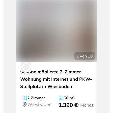
1
von
10
Schöne möblierte 2-Zimmer
Gesch
Wohnung mit Internet und PKW-
Zimme
Stellplatz in Wiesbaden
Wies
2
Zimmer
56
m²
2
Wiesbaden
1.390 €
W
/
Monat