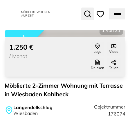
MÖBLIERT WOHNEN
AUF ZEIT
1
von
21
vermietet
1.250 €
Lage
Video
/
Monat
Drucken
Teilen
Möblierte 2-Zimmer Wohnung mit Terrasse
in Wiesbaden Kohlheck
Objektnummer
Langendellschlag
Wiesbaden
176074