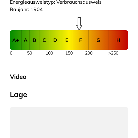
Energieausweistyp: Verbrauchsausweis
Baujahr: 1904
A+
A
B
C
D
E
F
G
H
0
50
100
150
200
>250
Video
Lage