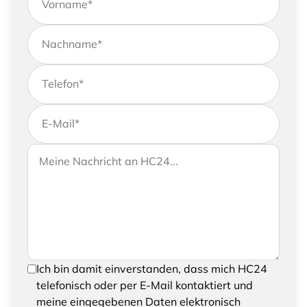
Vorname
*
Nachname
*
Telefon
*
E-Mail
*
Wenn Sie uns weitere Informationen zukommen
Ihre Nachricht an HC24
lassen möchten, können Sie Ihrer Anfrage gerne
eine Nachricht hinzufügen
Um Ihre Anfrage senden zu können, bestätigen
Ich bin damit einverstanden, dass mich HC24
Sie bitte das Speichern und Verarbeiten Ihrer
telefonisch oder per E-Mail kontaktiert und
eingegebenen Daten
meine eingegebenen Daten elektronisch