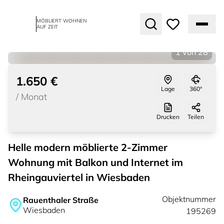
MÖBLIERT WOHNEN
AUF ZEIT
1
von
28
1.650 €
Lage
360°
/
Monat
Drucken
Teilen
Helle modern möblierte 2-Zimmer
Wohnung mit Balkon und Internet im
Rheingauviertel in Wiesbaden
Objektnummer
Rauenthaler Straße
Wiesbaden
195269