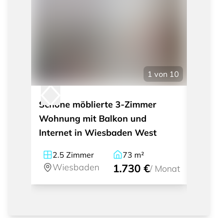
1
von
10
Schöne möblierte 3-Zimmer
Schö
Wohnung mit Balkon und
Wohnu
Internet in Wiesbaden West
Wies
2.5
Zimmer
73
m²
2
Wiesbaden
1.730 €
W
/
Monat