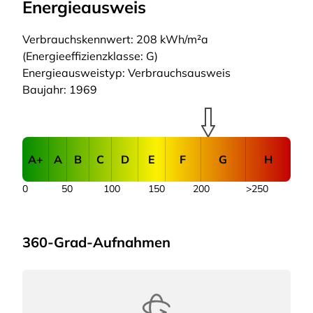
Energieausweis
Verbrauchskennwert: 208 kWh/m²a
(Energieeffizienzklasse: G)
Energieausweistyp: Verbrauchsausweis
Baujahr: 1969
A+
A
B
C
D
E
F
G
H
0
50
100
150
200
>250
360-Grad-Aufnahmen