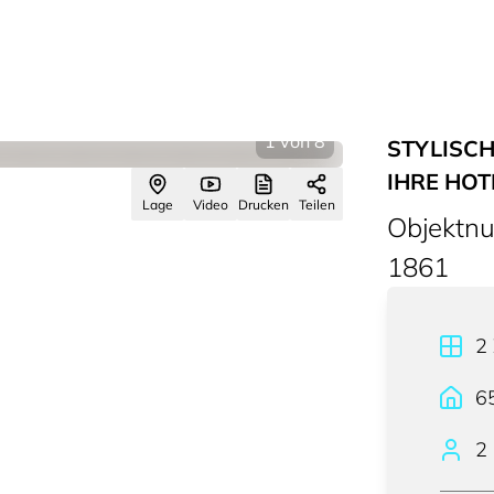
1
von
8
STYLISCH 
IHRE HOT
Lage
Video
Drucken
Teilen
Objektn
1861
2
6
2