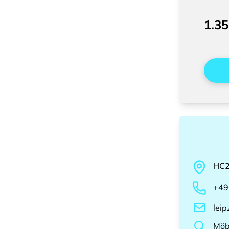
1.35
HC
+49
lei
Möb