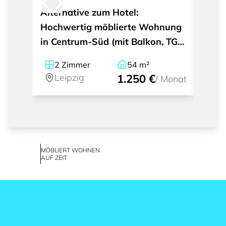
Alternative zum Hotel:
Kurzz
Hochwertig möblierte Wohnung
exklu
in Centrum-Süd (mit Balkon, TG-
INNE
Stellplatz)
2
Zimmer
54
m²
2
Leipzig
1.250 €
Le
/
Monat
MÖBLIERT WOHNEN
AUF ZEIT