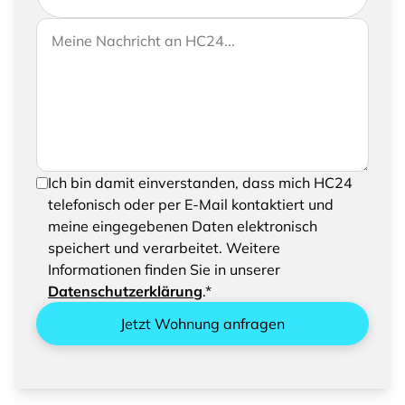
Wenn Sie uns weitere Informationen zukommen
Ihre Nachricht an HC24
lassen möchten, können Sie Ihrer Anfrage gerne
eine Nachricht hinzufügen
Um Ihre Anfrage senden zu können, bestätigen
Ich bin damit einverstanden, dass mich HC24
Sie bitte das Speichern und Verarbeiten Ihrer
telefonisch oder per E-Mail kontaktiert und
eingegebenen Daten
meine eingegebenen Daten elektronisch
speichert und verarbeitet. Weitere
Informationen finden Sie in unserer
Datenschutzerklärung
.*
Jetzt Wohnung anfragen