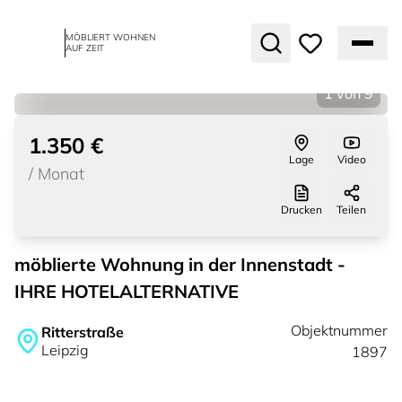
MÖBLIERT WOHNEN
AUF ZEIT
1
von
9
1.350 €
Lage
Video
/
Monat
Drucken
Teilen
möblierte Wohnung in der Innenstadt -
IHRE HOTELALTERNATIVE
Objektnummer
Ritterstraße
Leipzig
1897