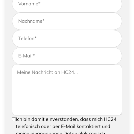
Vorname
*
Nachname
*
Telefon
*
E-Mail
*
Wenn Sie uns weitere Informationen zukommen
Ihre Nachricht an HC24
lassen möchten, können Sie Ihrer Anfrage gerne
eine Nachricht hinzufügen
Um Ihre Anfrage senden zu können, bestätigen
Ich bin damit einverstanden, dass mich HC24
Sie bitte das Speichern und Verarbeiten Ihrer
telefonisch oder per E-Mail kontaktiert und
eingegebenen Daten
meine eingegebenen Daten elektronisch