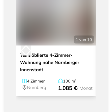
1
von
10
Teilmöblierte 4-Zimmer-
Mode
Wohnung nahe Nürnberger
Apar
Innenstadt
und 
4
Zimmer
100
m²
1
Nürnberg
1.085 €
Nü
/
Monat