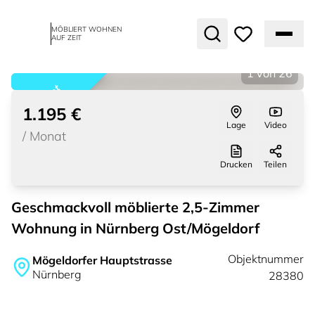
MÖBLIERT WOHNEN
AUF ZEIT
1
von
26
vermietet
1.195 €
Lage
Video
/
Monat
Drucken
Teilen
Geschmackvoll möblierte 2,5-Zimmer
Wohnung in Nürnberg Ost/Mögeldorf
Objektnummer
Mögeldorfer Hauptstrasse
Nürnberg
28380