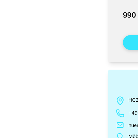
990
HC
+49
nue
Möb