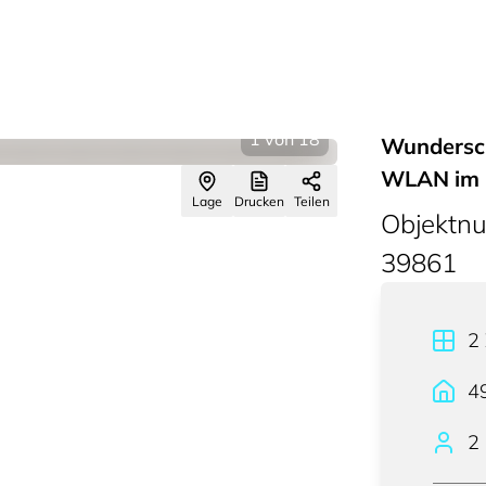
1
von
18
Wundersch
WLAN im 
Lage
Drucken
Teilen
Objektn
39861
2
4
2