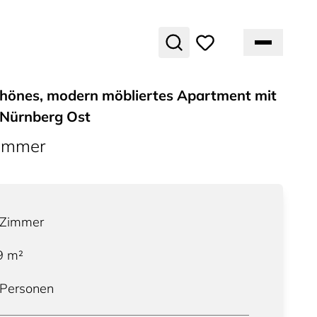
önes, modern möbliertes Apartment mit
Nürnberg Ost
ummer
Zimmer
9
m²
 Personen