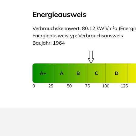
Energieausweis
Verbrauchskennwert: 80.12 kWh/m²a (Energiee
Energieausweistyp: Verbrauchsausweis
Baujahr: 1964
A+
A
B
C
D
0
25
50
75
100
125