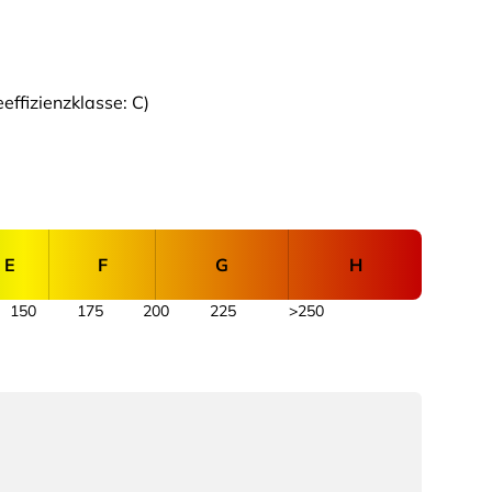
ffizienzklasse: C)
E
F
G
H
150
175
200
225
>250