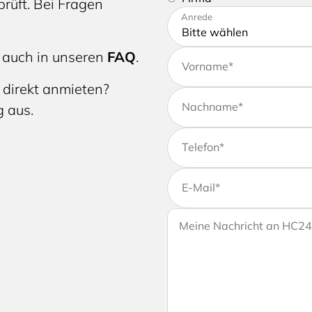
rüft. Bei Fragen
Bitte tragen Sie Ihre Adres
Anrede
 auch in unseren
FAQ
.
Vorname
*
 direkt anmieten?
Nachname
*
g aus.
Telefon
*
E-Mail
*
Wenn Sie uns weitere Info
Ihre Nachricht an HC24
Ihrer Anfrage gerne eine Na