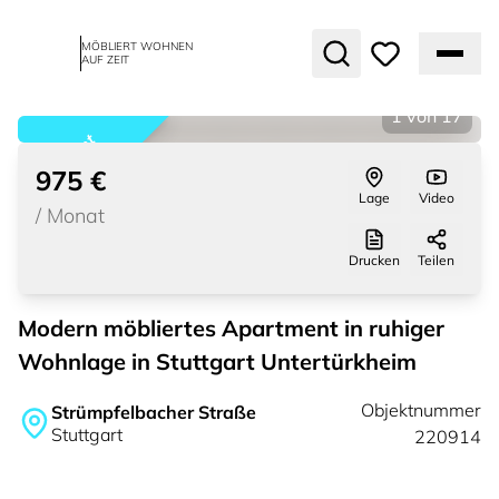
MÖBLIERT WOHNEN
AUF ZEIT
1
von
17
vermietet
975 €
Lage
Video
/
Monat
Drucken
Teilen
Modern möbliertes Apartment in ruhiger
Wohnlage in Stuttgart Untertürkheim
Objektnummer
Strümpfelbacher Straße
Stuttgart
220914