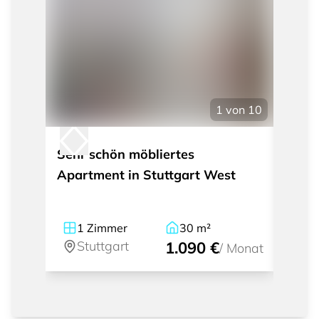
1
von
10
Sehr schön möbliertes
Mode
Apartment in Stuttgart West
mit I
Weil
1
Zimmer
30
m²
1
Stuttgart
1.090 €
St
/
Monat