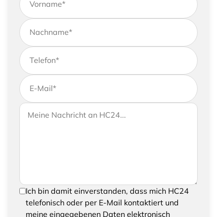
Vorname
*
Nachname
*
Telefon
*
E-Mail
*
Wenn Sie uns weitere Informationen zukommen
Ihre Nachricht an HC24
lassen möchten, können Sie Ihrer Anfrage gerne
eine Nachricht hinzufügen
Um Ihre Anfrage senden zu können, bestätigen
Ich bin damit einverstanden, dass mich HC24
Sie bitte das Speichern und Verarbeiten Ihrer
telefonisch oder per E-Mail kontaktiert und
eingegebenen Daten
meine eingegebenen Daten elektronisch