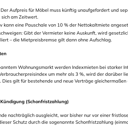
: Der Aufpreis für Möbel muss künftig unaufgefordert und s
t sich am Zeitwert.
iv kann eine Pauschale von 10 % der Nettokaltmiete angese
chweigen: Gibt der Vermieter keine Auskunft, wird gesetzl
ert – die Mietpreisbremse gilt dann ohne Aufschlag.
ten
panntem Wohnungsmarkt werden Indexmieten bei starker Inf
 Verbraucherpreisindex um mehr als 3 %, wird der darüber li
. Dies gilt für bestehende und neue Verträge gleichermaßen 
r Kündigung (Schonfristzahlung)
de nachträglich ausgleicht, war bisher nur vor einer fristlo
 dieser Schutz durch die sogenannte Schonfristzahlung (einma