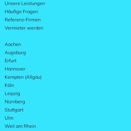
Unsere Leistungen
diese Punkte berücksichtigst,
dich 
Häufige Fragen
kannst du möglicherweise von
Referenz-Firmen
steuerlichen Vorteilen profitieren,
wenn du eine möblierte Wohnung
Vermieter werden
vermietest.
Aachen
Augsburg
Erfurt
Hannover
Kempten (Allgäu)
Köln
Leipzig
Nürnberg
Stuttgart
Ulm
Weil am Rhein