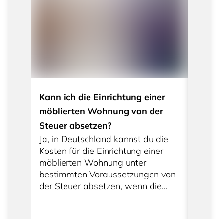
Kann ich die Einrichtung einer
Brauc
möblierten Wohnung von der
einer
Steuer absetzen?
Energ
Ja, in Deutschland kannst du die
Ja, b
Kosten für die Einrichtung einer
möbli
möblierten Wohnung unter
in De
bestimmten Voraussetzungen von
Energ
der Steuer absetzen, wenn die
Energ
Wohnung vermietet wird. Hier sind
das I
einige wichtige Punkte, die du
Energ