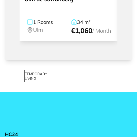
1
Rooms
34
m²
2
Ulm
€1,060
U
/
Month
TEMPORARY
LIVING
HC24