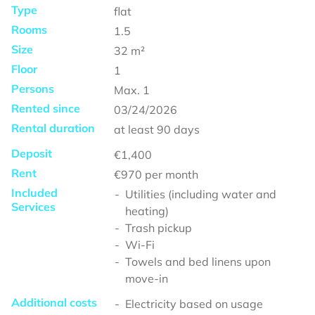
Type
flat
Rooms
1.5
Size
32
m²
Floor
1
Persons
Max.
1
Rented since
03/24/2026
Rental duration
at least
90 days
Deposit
€1,400
Rent
€970
per month
Included
Utilities (including water and
Services
heating)
Trash pickup
Wi-Fi
Towels and bed linens upon
move-in
Additional costs
Electricity based on usage