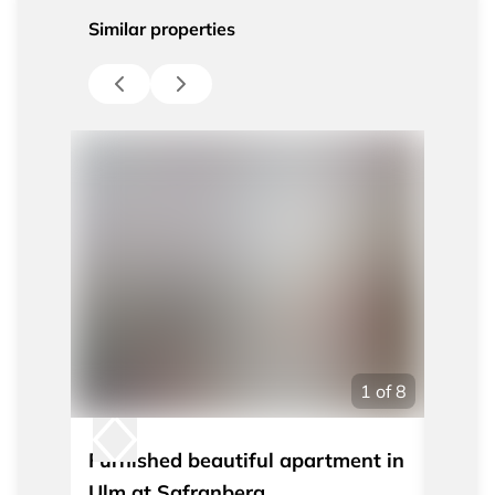
Similar properties
1
of
8
Furnished beautiful apartment in
Furni
Ulm at Safranberg
build