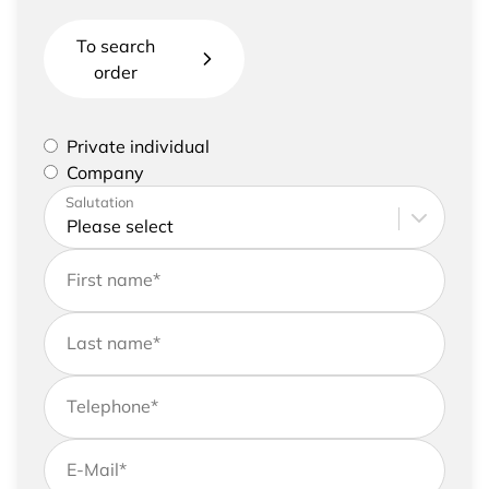
To search
order
Please select if you are a private individual or
Private individual
represent a company
Company
Please enter your address and contact details
Salutation
First name
*
Last name
*
Telephone
*
E-Mail
*