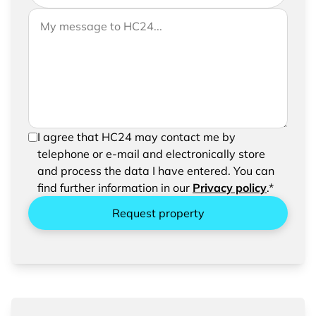
If you would like to send us further information,
Your message to HC24
please feel free to add a message to your
request
In order to be able to send your request, please
I agree that HC24 may contact me by
confirm the saving and processing of your
telephone or e-mail and electronically store
entered data.
and process the data I have entered. You can
find further information in our
Privacy policy
.*
Request property