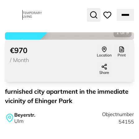
TEMPORARY
LIVING
1
of
9
rented
€970
Location
Print
/
Month
Share
furnished city apartment in the immediate
vicinity of Ehinger Park
Objectnumber
Beyerstr.
Ulm
54155